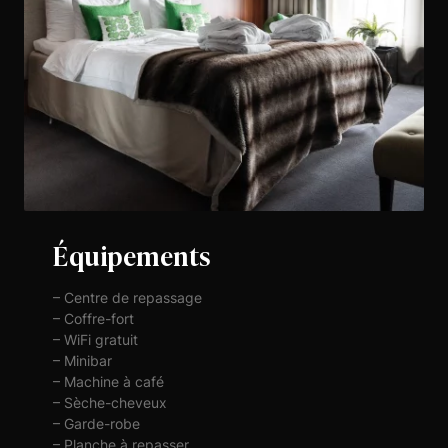
Équipements
– Centre de repassage
– Coffre-fort
– WiFi gratuit
– Minibar
– Machine à café
– Sèche-cheveux
– Garde-robe
– Planche à repasser