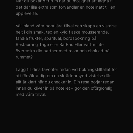
När du bokar ditt rum har du möjlighet att lägga till
det där lilla extra som förvandlar en hotellnatt till en
upplevelse.
Välj bland våra populära tillval och skapa en vistelse
helt i din smak, tex en kyld flaska mousserande,
färska frukter, sparitual, bordsbokning på
Restaurang Tage eller BarBar. Eller varför inte
överraska din partner med rosor och choklad på
rummet?
Lägg till dina favoriter redan vid bokningstillfället för
att försäkra dig om en skräddarsydd vistelse där
allt är klart när du checkar in. Din resa börjar redan
innan du kliver in på hotellet – gör den oförglömlig
med våra tillval.