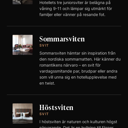
Hotellets tre juniorsviter är belägna på
våning 9-11 och lämpar sig utmärkt för
familjer eller vänner på resande fot.
Sommarsviten
SVIT
Sommarsviten hämtar sin inspiration från
den nordiska sommarnatten. Här känner du
romantikens närvaro – en svit för
vardagssmitande par, brudpar eller andra
som vill unna sig en hotellupplevelse med
en twist.
Höstsviten
SVIT
I höstsviten är naturen och kulturen högst
närvarande. Det är en hyllning till färger,