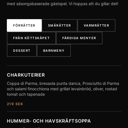
med säsongsbaserade gästspel. Vi hoppas att du gillar det!
FÖRRÄTTER
SMÅRÄTTER
VARMRÄTTER
FRÅN KÖTTSKÅPET
FÄRDIGA MENYER
DESSERT
BARNMENY
Visar nu Förrätter . 7 alternativ hittades.
CHARKUTERIER
Coppa di Parma, bresaola punta danca, Prosciutto di Parma
och salami finocchiona med grillat levainbröd, oliver, rostad
tomat och tapenade
219
SEK
HUMMER- OCH HAVSKRÄFTSOPPA