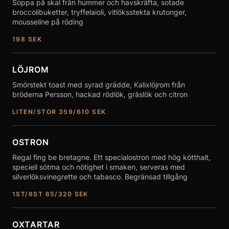
Soppa på skal från hummer och havskräfta, sotade
broccolibuketter, tryffelaioli, vitlöksstekta krutonger,
mousseline på röding
198
SEK
LÖJROM
Smörstekt toast med syrad grädde, Kalixlöjrom från
bröderna Persson, hackad rödlök, gräslök och citron
LITEN/STOR 359/610
SEK
OSTRON
Regal fing be bretagne. Ett specialostron med hög kötthalt,
speciell sötma och nötighet i smaken, serveras med
silverlöksvinegrette och tabasco. Begränsad tillgång
1ST/6ST 65/320
SEK
OXTARTAR