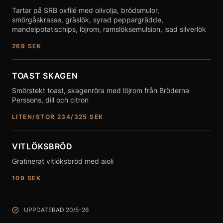
Tartar på SRB oxfilé med olivolja, brödsmulor,
smörgåskrasse, gräslök, syrad peppargrädde,
mandelpotatischips, löjrom, ramslöksemulsion, isad silverlök
269
SEK
TOAST SKAGEN
Smörstekt toast, skagenröra med löjrom från Bröderna
Perssons, dill och citron
LITEN/STOR 234/325
SEK
VITLÖKSBRÖD
Gratinerat vitlöksbröd med aioli
109
SEK
UPPDATERAD 20/5-26