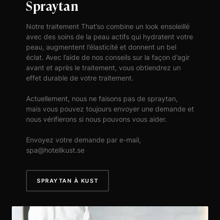
Spraytan
Notre traitement That’so combine un look ensoleillé
avec des soins de la peau actifs qui hydratent votre
peau, augmentent l’élasticité et donnent un bel
éclat. Avec l’aide de nos conseils sur la façon d’agir
avant et après le traitement, vous obtiendrez un
effet durable de votre traitement.
Actuellement, nous ne faisons pas de spraytan,
mais vous pouvez toujours envoyer une demande et
nous vérifierons si nous pouvons vous aider.
Envoyez votre demande par e-mail,
spa@hotellkust.se
SPRAYTAN À KUST